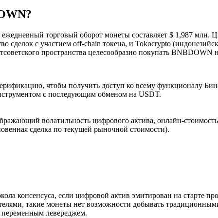
DOWN?
ежедневный торговый оборот монеты составляет $ 1,987 млн. Ц
во сделок с участием off-chain токена, и Tokocrypto (индонез
остсоветского пространства целесообразно покупать BNBDOWN на
верификацию, чтобы получить доступ ко всему функционалу Бин
нструментом с последующим обменом на USDT.
бражающий волатильность цифрового актива, онлайн-стоимость а
новенная сделка по текущей рыночной стоимости).
кола консенсуса, если цифровой актив эмитирован на старте про
вателями, такие монеты нет возможности добывать традицион
 с переменным левереджем.