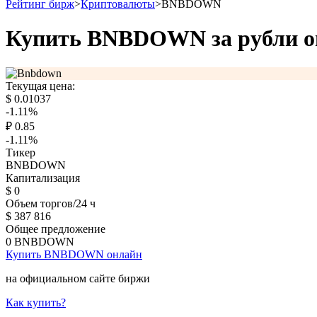
Рейтинг бирж
>
Криптовалюты
>
BNBDOWN
Купить BNBDOWN за рубли о
Текущая цена:
$
0.01037
-1.11
%
₽
0.85
-1.11
%
Тикер
BNBDOWN
Капитализация
$
0
Объем торгов/24 ч
$
387 816
Общее предложение
0
BNBDOWN
Купить BNBDOWN онлайн
на официальном сайте биржи
Как купить?