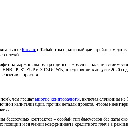
товом рынке
Бинанс
off-chain токен, который дает трейдерам дос
го плеча).
фит на маржинальном трейдинге в моменты падения стоимости
NBUP, XTZUP и XTZDOWN, представили в августе 2020 года. Уз
рспективы проекта.
пом), чем грешат
многие криптовалюты
, включая альткоины из
ыночной капитализации, прочих деталях проекта. Чтобы идент
нанс.
ы бессрочных контрактов – особый тип фьючерсов без даты окон
х позиций и значений коэффициента кредитного плеча в режиме