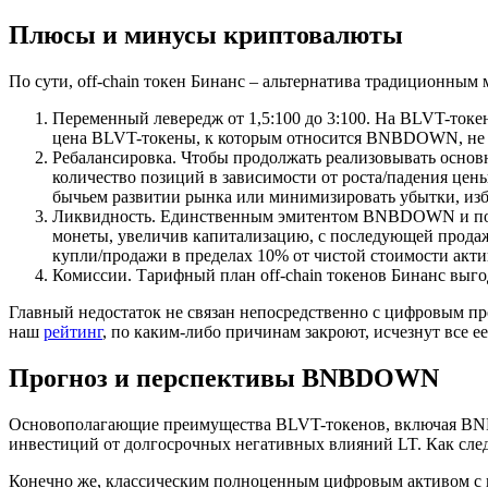
Плюсы и минусы криптовалюты
По сути, off-chain токен Бинанс – альтернатива традиционн
Переменный левередж от 1,5:100 до 3:100. На BLVT-токе
цена BLVT-токены, к которым относится BNBDOWN, не о
Ребалансировка. Чтобы продолжать реализовывать осно
количество позиций в зависимости от роста/падения цен
бычьем развитии рынка или минимизировать убытки, избе
Ликвидность. Единственным эмитентом BNBDOWN и пост
монеты, увеличив капитализацию, с последующей продаже
купли/продажи в пределах 10% от чистой стоимости акти
Комиссии. Тарифный план off-chain токенов Бинанс выгод
Главный недостаток не связан непосредственно с цифровым пр
наш
рейтинг
, по каким-либо причинам закроют, исчезнут все 
Прогноз и перспективы BNBDOWN
Основополагающие преимущества BLVT-токенов, включая BN
инвестиций от долгосрочных негативных влияний LT. Как след
Конечно же, классическим полноценным цифровым активом с 