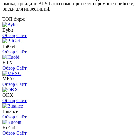
рынка, трейдинг BLVT-токенами принесет огромные прибыли, 
риски для инвестиций.
ТОП бирж
Bybit
Обзор
Сайт
BitGet
Обзор
Сайт
HTX
Обзор
Сайт
MEXC
Обзор
Сайт
OKX
Обзор
Сайт
Binance
Обзор
Сайт
KuCoin
Обзор
Сайт