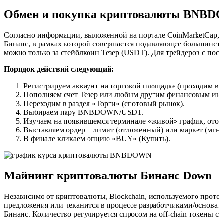
Обмен и покупка криптовалюты BNB
Согласно информации, выложенной на портале CoinMarketCap, 
Бинанс, в рамках которой совершается подавляющее большинст
можно только за стейблкоин Тезер (USDT). Для трейдеров с п
Порядок действий следующий:
Регистрируем аккаунт на торговой площадке (проходим 
Пополняем счет Тезер или любым другим финансовым и
Переходим в раздел «Торги» (спотовый рынок).
Выбираем пару BNBDOWN/USDT.
Изучаем на появившемся терминале «живой» график, ото
Выставляем ордер – лимит (отложенный) или маркет (мг
В финале кликаем опцию «BUY» (Купить).
Майнинг криптовалюты Бинанс Down
Независимо от криптовалюты, Blockchain, используемого прото
предложения или чеканится в процессе разработчиками/осно
Бинанс. Количество регулируется спросом на off-chain токены