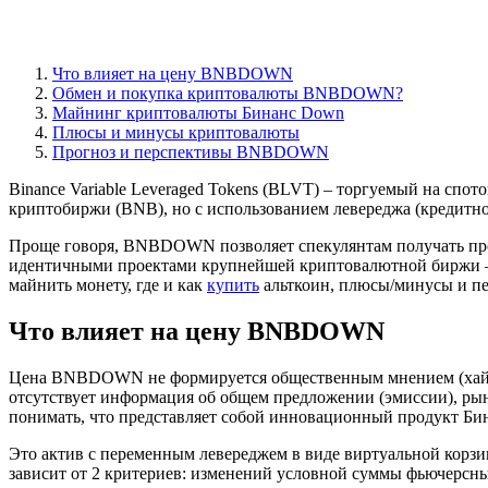
Что влияет на цену BNBDOWN
Обмен и покупка криптовалюты BNBDOWN?
Майнинг криптовалюты Бинанс Down
Плюсы и минусы криптовалюты
Прогноз и перспективы BNBDOWN
Binance Variable Leveraged Tokens (BLVT) – торгуемый на спо
криптобиржи (BNB), но с использованием левереджа (кредитно
Проще говоря, BNBDOWN позволяет спекулянтам получать про
идентичными проектами крупнейшей криптовалютной биржи – B
майнить монету, где и как
купить
альткоин, плюсы/минусы и пе
Что влияет на цену BNBDOWN
Цена BNBDOWN не формируется общественным мнением (хай
отсутствует информация об общем предложении (эмиссии), р
понимать, что представляет собой инновационный продукт Би
Это актив с переменным левереджем в виде виртуальной корзин
зависит от 2 критериев: изменений условной суммы фьючерсны