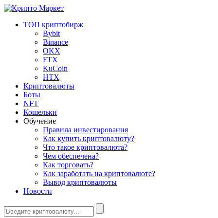
ТОП криптобирж
Bybit
Binance
OKX
FTX
KuCoin
HTX
Криптовалюты
Боты
NFT
Кошельки
Обучение
Правила инвестирования
Как купить криптовалюту?
Что такое криптовалюта?
Чем обеспечена?
Как торговать?
Как заработать на криптовалюте?
Вывод криптовалюты
Новости