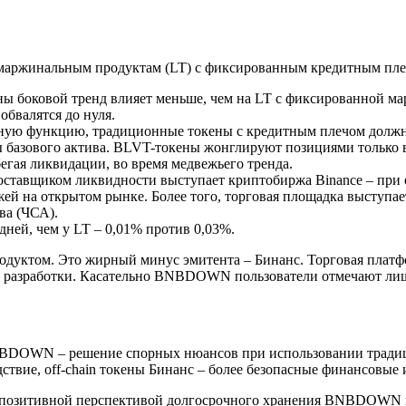
ым маржинальным продуктам (LT) с фиксированным кредитным п
ны боковой тренд влияет меньше, чем на LT с фиксированной ма
бвалятся до нуля.
вную функцию, традиционные токены с кредитным плечом должн
ы базового актива. BLVT-токены жонглируют позициями только 
гая ликвидации, во время медвежьего тренда.
авщиком ликвидности выступает криптобиржа Binance – при о
й на открытом рынке. Более того, торговая площадка выступает
ва (ЧСА).
ней, чем у LT – 0,01% против 0,03%.
одуктом. Это жирный минус эмитента – Бинанс. Торговая платф
ее разработки. Касательно BNBDOWN пользователи отмечают лишь 
BDOWN – решение спорных нюансов при использовании традиц
ствие, off-chain токены Бинанс – более безопасные финансовые
позитивной перспективой долгосрочного хранения BNBDOWN не 