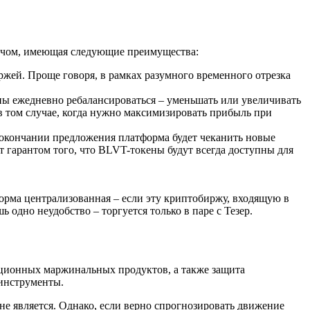
лечом, имеющая следующие преимущества:
ржей. Проще говоря, в рамках разумного временного отрезка
ы ежедневно ребалансироваться – уменьшать или увеличивать
в том случае, когда нужно максимизировать прибыль при
кончании предложения платформа будет чеканить новые
 гарантом того, что BLVT-токены будут всегда доступны для
орма централизованная – если эту криптобиржу, входящую в
одно неудобство – торгуется только в паре с Тезер.
ионных маржинальных продуктов, а также защита
 инструменты.
является. Однако, если верно спрогнозировать движение