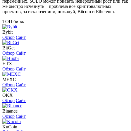
переменных. SOLO может показать невероятный рост или так
же быстро исчезнуть – проблема все криптовалютных
проектов, за исключением, пожалуй, Bitcoin и Ethereum.
ТОП бирж
Bybit
Обзор
Сайт
BitGet
Обзор
Сайт
HTX
Обзор
Сайт
MEXC
Обзор
Сайт
OKX
Обзор
Сайт
Binance
Обзор
Сайт
KuCoin