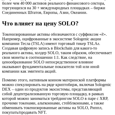
более чем 40 000 активов реального финансового сектора,
торгующихся на 30 + международных площадках – биржи
Соединенных Штатов, Европы, Азии, Океании.
Что влияет на цену SOLO?
Токенизированные активы обозначаются с суффиксом «Ƨ».
Например, оцифрованные в экосистеме Sologenic акции
компании Тесла (TSLA) имеют торговый тикер TSLAƨ.
Создавая цифровую запись в Blockchain для какого-то
реального актива, холдер SOLO, таким образом, обеспечивает
свои монеты в соотношении 1:1. Как следствие, на
ценообразование SOLO непосредственное влияние
оказывают фундаментальные показатели той или иной
компании как эмитента акций.
Помимо этого, нативным коином материнской платформы
можно спекулировать на ряде криптобирж, включая Sologenic
DEX – один из продуктов экосистемы, представляющий
собой децентрализованную торговую площадку, в рамках
которой можно заниматься трейдингом SOLO в паре с XRP,
прочими токенами, альткоинами, стейблкоинами, а также
обменивать токенизированные активы на SOLO, Риппл,
покупать/продавать NFT.