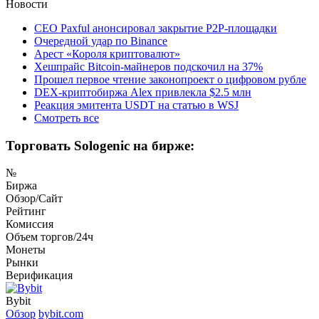
Новости
CEO Paxful анонсировал закрытие P2P-площадки
Очередной удар по Binance
Арест «Короля криптовалют»
Хешпрайс Bitcoin-майнеров подскочил на 37%
Прошел первое чтение законопроект о цифровом рубле
DEX-криптобиржа Alex привлекла $2.5 млн
Реакция эмитента USDT на статью в WSJ
Смотреть все
Торговать Sologenic на бирже:
№
Биржа
Обзор/Сайт
Рейтинг
Комиссия
Объем торгов/24ч
Монеты
Рынки
Верификация
Bybit
Обзор
bybit.com