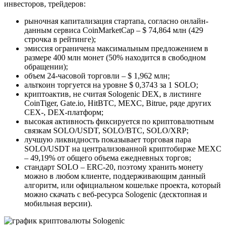
инвесторов, трейдеров:
рыночная капитализация стартапа, согласно онлайн-
данным сервиса CoinMarketCap – $ 74,864 млн (429
строчка в рейтинге);
эмиссия ограничена максимальным предложением в
размере 400 млн монет (50% находится в свободном
обращении);
объем 24-часовой торговли – $ 1,962 млн;
альткоин торгуется на уровне $ 0,3743 за 1 SOLO;
криптоактив, не считая Sologenic DEX, в листинге
CoinTiger, Gate.io, HitBTC, MEXC, Bitrue, ряде других
CEX-, DEX-платформ;
высокая активность фиксируется по криптовалютным
связкам SOLO/USDT, SOLO/BTC, SOLO/XRP;
лучшую ликвидность показывает торговая пара
SOLO/USDT на централизованной криптобирже MEXC
– 49,19% от общего объема ежедневных торгов;
стандарт SOLO – ERC-20, поэтому хранить монету
можно в любом клиенте, поддерживающим данный
алгоритм, или официальном кошельке проекта, который
можно скачать с веб-ресурса Sologenic (десктопная и
мобильная версии).