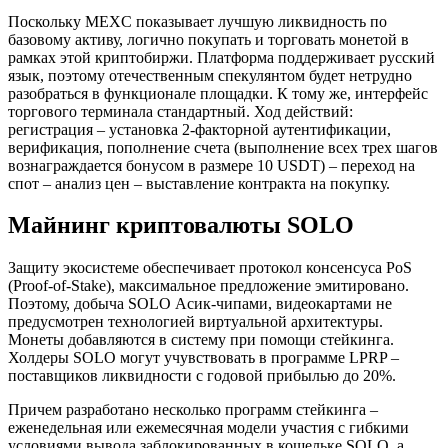
Поскольку MEXC показывает лучшую ликвидность по
базовому активу, логично покупать и торговать монетой в
рамках этой криптобиржи. Платформа поддерживает русский
язык, поэтому отечественным спекулянтом будет нетрудно
разобраться в функционале площадки. К тому же, интерфейс
торгового терминала стандартный. Ход действий:
регистрация – установка 2-факторной аутентификации,
верификация, пополнение счета (выполнение всех трех шагов
вознаграждается бонусом в размере 10 USDT) – переход на
спот – анализ цен – выставление контракта на покупку.
Майнинг криптовалюты SOLO
Защиту экосистеме обеспечивает протокол консенсуса PoS
(Proof-of-Stake), максимальное предложение эмитировано.
Поэтому, добыча SOLO Асик-чипами, видеокартами не
предусмотрен технологией виртуальной архитектуры.
Монеты добавляются в систему при помощи стейкинга.
Холдеры SOLO могут учувствовать в программе LPRP –
поставщиков ликвидности с годовой прибылью до 20%.
Причем разработано несколько программ стейкинга –
еженедельная или ежемесячная модели участия с гибкими
условиями вывода заблокированных в кошельке SOLO, а