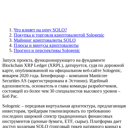
Что влияет на цену SOLO?
Покупка и торговля криптовалютой Sologenic
Майнинг криптовалюты SOLO
Плюсы и минусы криптовалюты
Прогноз и перспективы Sologenic
Запуск проекта, функционирующего на фундаменте
Blockchain XRP Ledger (XRPL), датируется, судя по дорожной
карте, опубликованной на официальном веб-сайте Sologenic,
январем 2020 года. Бенефициар – компания Manticore
Securities AS (зарегистрирована в Эстонии). Идейный
вдохновитель, основатель и глава команды разработчиков,
состоящей из более чем 30 специалистов высокого уровня –
Боб Рас.
Sologenic – передовая виртуальная архитектура, предлагающая
инвесторам, трейдерам токенизировать по требованию
последних широкий спектр традиционных финансовых
инструментов (ценные бумаги, ETF, сырье). Платформа дает
доступ холдерам SOLO (торговый тикер нативного коина) к