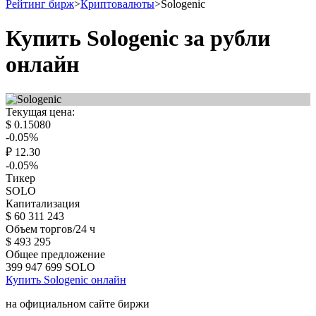
Рейтинг бирж
>
Криптовалюты
>
Sologenic
Купить Sologenic за рубли
онлайн
Текущая цена:
$
0.15080
-0.05
%
₽
12.30
-0.05
%
Тикер
SOLO
Капитализация
$
60 311 243
Объем торгов/24 ч
$
493 295
Общее предложение
399 947 699
SOLO
Купить Sologenic онлайн
на официальном сайте биржи