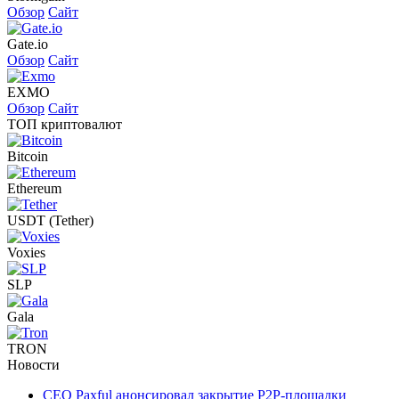
Обзор
Сайт
Gate.io
Обзор
Сайт
EXMO
Обзор
Сайт
ТОП криптовалют
Bitcoin
Ethereum
USDT (Tether)
Voxies
SLP
Gala
TRON
Новости
CEO Paxful анонсировал закрытие P2P-площадки