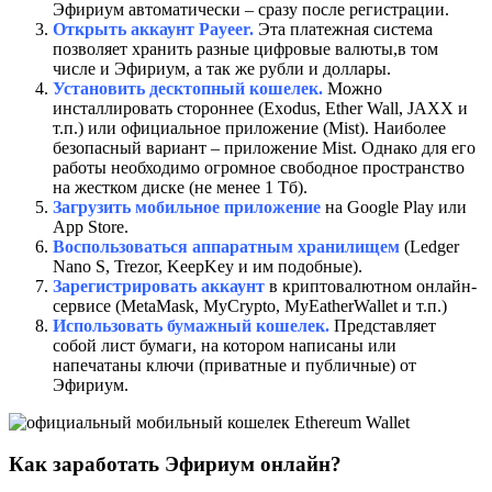
Эфириум автоматически – сразу после регистрации.
Открыть аккаунт Payeer.
Эта платежная система
позволяет хранить разные цифровые валюты,в том
числе и Эфириум, а так же рубли и доллары.
Установить десктопный кошелек.
Можно
инсталлировать стороннее (Exodus, Ether Wall, JAXX и
т.п.) или официальное приложение (Mist). Наиболее
безопасный вариант – приложение Mist. Однако для его
работы необходимо огромное свободное пространство
на жестком диске (не менее 1 Тб).
Загрузить мобильное приложение
на Google Play или
App Store.
Воспользоваться аппаратным хранилищем
(Ledger
Nano S, Trezor, KeepKey и им подобные).
Зарегистрировать аккаунт
в криптовалютном онлайн-
сервисе (MetaMask, MyCrypto, MyEatherWallet и т.п.)
Использовать бумажный кошелек.
Представляет
собой лист бумаги, на котором написаны или
напечатаны ключи (приватные и публичные) от
Эфириум.
Как заработать Эфириум онлайн?