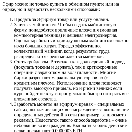
Эфир можно не только купить в обменном пункте или на
бирже, но и заработать несколькими способами:
Продать за Эфириум товар или услугу онлайн.
Заняться майнингом. Чтобы создать майнинговую
ферму, понадобятся приличные вложения (мощная
компьютерная техника) и дешевая электроэнергия.
Однако заработать индивидуальным майнингом сложно
из-за больших затрат. Гораздо эффективнее
коллективный майнинг, когда результаты труда
распределяются среди множества майнеров.
Стать трейдером. Возможен как долгосрочный подход
(покупать токены и держать), так и краткосрочные
операции с заработком на волатильности. Многие
биржи разрешают маржинальную торговлю (с
кредитным плечом). Использование плеча позволяет
получать высокую прибыль, но и риски велики: если
курс пойдет не в ту сторону, можно быстро потерять все
вложенные средства.
Заработать монеты на эфириум-кранах – специальных
сайтах, выплачивающих вознаграждение за выполнение
определенных действий в сети (например, за просмотр
рекламы). Недостаток такого способа заработка – очень
небольшие вознаграждения. Выплаты за одно действие
редко превышают 0,0000003 ETH.