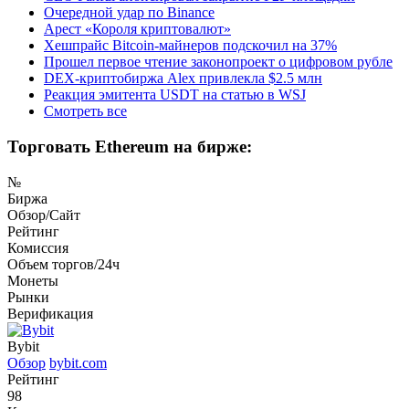
Очередной удар по Binance
Арест «Короля криптовалют»
Хешпрайс Bitcoin-майнеров подскочил на 37%
Прошел первое чтение законопроект о цифровом рубле
DEX-криптобиржа Alex привлекла $2.5 млн
Реакция эмитента USDT на статью в WSJ
Смотреть все
Торговать Ethereum на бирже:
№
Биржа
Обзор/Сайт
Рейтинг
Комиссия
Объем торгов/24ч
Монеты
Рынки
Верификация
Bybit
Обзор
bybit.com
Рейтинг
98