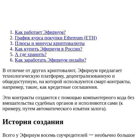
Как работает Эфириум?
График курса покупки Ethereum (ETH)
Плюсы и минусы криптовалюты
Как купить Эфириум в России?
А где хранить?
Как заработать Эфириум онлайн?
В отличие от других криптовалют, Эфириум предлагает
технологическую платформу, децентрализованную и
общедоступную, на которой используются смарт-контракты,
например, такие, как кредитные соглашения.
Эти контракты создаются с помощью компьютерного кода без
вмешательства судебных органов и исполняются сами (к
примеру, путем автоматического изъятия залога).
История создания
Всего у Эфириум восемь соучредителей 一 необычно большое