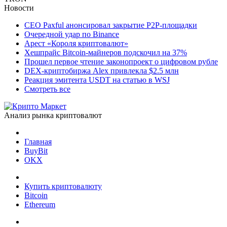
Новости
CEO Paxful анонсировал закрытие P2P-площадки
Очередной удар по Binance
Арест «Короля криптовалют»
Хешпрайс Bitcoin-майнеров подскочил на 37%
Прошел первое чтение законопроект о цифровом рубле
DEX-криптобиржа Alex привлекла $2.5 млн
Реакция эмитента USDT на статью в WSJ
Смотреть все
Анализ рынка криптовалют
Главная
BuyBit
OKX
Купить криптовалюту
Bitcoin
Ethereum