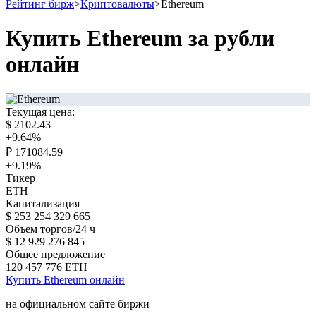
Рейтинг бирж
>
Криптовалюты
>
Ethereum
Купить Ethereum за рубли
онлайн
Текущая цена:
$
2102.43
+9.64
%
₽
171084.59
+9.19
%
Тикер
ETH
Капитализация
$
253 254 329 665
Объем торгов/24 ч
$
12 929 276 845
Общее предложение
120 457 776
ETH
Купить Ethereum онлайн
на официальном сайте биржи